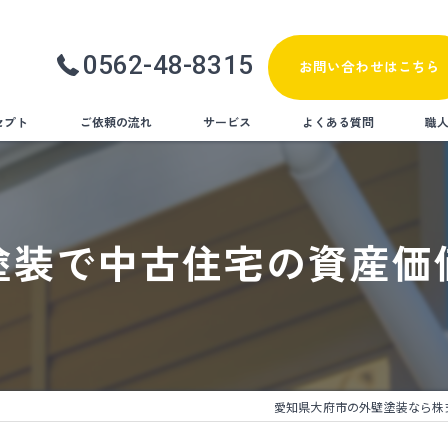
0562-48-8315
お問い合わせはこちら
セプト
ご依頼の流れ
サービス
よくある質問
職
塗り替え
屋根塗装
塗装で中古住宅の資産価
防水工事
遮熱塗装
内装リフォーム
愛知県大府市の外壁塗装なら株式会