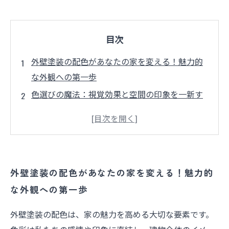
目次
外壁塗装の配色があなたの家を変える！魅力的
な外観への第一歩
色選びの魔法：視覚効果と空間の印象を一新す
る方法
洗練された色合いで建物の個性を引き出す秘訣
色彩心理学を活かした外壁塗装の配色戦略
流行のトレンドを取り入れた理想の外壁塗装と
外壁塗装の配色があなたの家を変える！魅力的
は？
な外観への第一歩
周囲の環境に調和する色合いで居心地の良さを
演出
外壁塗装の配色は、家の魅力を高める大切な要素です。
あなたの家にぴったりの外壁塗装：専門家のア