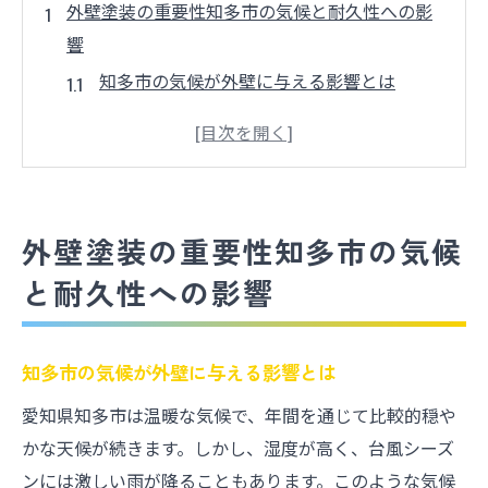
外壁塗装の重要性知多市の気候と耐久性への影
響
知多市の気候が外壁に与える影響とは
外壁塗装が家の耐久性を高める理由
知多市特有の気候対策としての塗装
外壁劣化のサインに気づくポイント
気候に応じた塗装の選び方
外壁塗装の重要性知多市の気候
地域に適したメンテナンス法
と耐久性への影響
最適な外壁塗装の周期を知ることで家を保護し
よう
外壁塗装の周期を決める基準
知多市の気候が外壁に与える影響とは
家を守るための塗装の頻度
愛知県知多市は温暖な気候で、年間を通じて比較的穏や
周期的なメンテナンスの重要性
かな天候が続きます。しかし、湿度が高く、台風シーズ
ンには激しい雨が降ることもあります。このような気候
塗装の周期を延ばすための方法