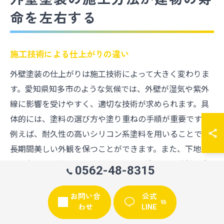
命を左右する
施工技術による仕上がりの違い
外壁塗装の仕上がりは施工技術によって大きく変わりま
す。愛知県知多市のような気候では、外壁が湿気や紫外
線に影響を受けやすく、適切な技術が求められます。具
体的には、塗料の選び方や塗り重ねの手順が重要です。
例えば、耐久性の高いシリコン系塗料を用いることで、
長期間美しい外観を保つことができます。また、下地処
理の段階で丁寧なケアを行うことで、塗料の密着性を向
0562-48-8315
上させることが可能です。こうした技術的な細部が、最
終的な仕上がりに大きな影響を及ぼします。
お問い合
公式
わせ
LINE
職人による丁寧な施工の重要性