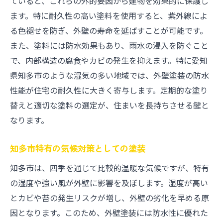
ていると、これらの外的要因から建物を効果的に保護し
外壁の状態を把握するためのチェック法
ます。特に耐久性の高い塗料を使用すると、紫外線によ
計画的な塗装スケジュールの立て方
る色褪せを防ぎ、外壁の寿命を延ばすことが可能です。
また、塗料には防水効果もあり、雨水の浸入を防ぐこと
緊急時の塗装と定期塗装の違い
で、内部構造の腐食やカビの発生を抑えます。特に愛知
外壁塗装に適した塗料の選び方知多市編
県知多市のような湿気の多い地域では、外壁塗装の防水
知多市向けの高耐久塗料の選び方
性能が住宅の耐久性に大きく寄与します。定期的な塗り
季節ごとの適切な塗料の特性
替えと適切な塗料の選定が、住まいを長持ちさせる鍵と
外壁材に適した塗料の見つけ方
なります。
エコフレンドリーな塗料選び
コストパフォーマンスの高い塗料
知多市特有の気候対策としての塗装
塗料の選択基準とその理由
知多市は、四季を通じて比較的温暖な気候ですが、特有
外壁塗装の施工方法が建物の寿命を左右する
の湿度や強い風が外壁に影響を及ぼします。湿度が高い
とカビや苔の発生リスクが増し、外壁の劣化を早める原
施工技術による仕上がりの違い
因となります。このため、外壁塗装には防水性に優れた
職人による丁寧な施工の重要性