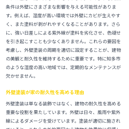
条件は外壁にさまざまな影響を与える可能性がありま
塗装前に確認すべき劣化の兆候
す。例えば、湿度が高い環境では外壁にカビが生えやす
塗装周期を見直すタイミング
く、また塗料が剥がれやすくなることがあります。さら
知多市における外壁塗装選びのポイント
に、強い日差しによる紫外線が塗料を劣化させ、色褪せ
知多市に適した塗料の選び方
を引き起こすことも少なくありません。これらの要因を
塗料選びの際に考慮すべき気候条件
考慮し、外壁塗装の周期を適切に設定することが、建物
耐久性を高めるための塗料選択
の美観と耐久性を維持するために重要です。特に知多市
のような湿度の高い地域では、定期的なメンテナンスが
外壁材に応じた適切な塗料とは
欠かせません。
環境に配慮した塗料の選択
プロに相談する際のポイント
外壁塗装が家の耐久性を高める理由
外壁の劣化を防ぐための塗装タイミング
外壁塗装は単なる装飾ではなく、建物の耐久性を高める
塗装のタイミングを見極める方法
重要な役割を果たしています。外壁は日々、風雨や紫外
劣化が進行する前の対策
線によるダメージを受けています。塗装が適切に施され
季節に応じた最適な塗装時期