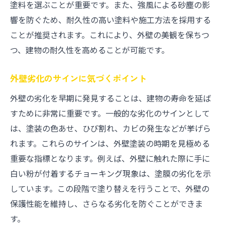
塗料を選ぶことが重要です。また、強風による砂塵の影
施工前に行うべき下地処理
響を防ぐため、耐久性の高い塗料や施工方法を採用する
外壁の寿命を延ばす施工法
ことが推奨されます。これにより、外壁の美観を保ちつ
施工後のメンテナンス方法
つ、建物の耐久性を高めることが可能です。
知多市での施工実績から学ぶ
外壁塗装の周期を守って長持ちする家を実現
外壁劣化のサインに気づくポイント
塗装周期を守るメリット
外壁の劣化を早期に発見することは、建物の寿命を延ば
定期的な塗装がもたらす効果
すために非常に重要です。一般的な劣化のサインとして
は、塗装の色あせ、ひび割れ、カビの発生などが挙げら
長持ちする家を維持するための秘訣
れます。これらのサインは、外壁塗装の時期を見極める
塗装スケジュールの立て方
重要な指標となります。例えば、外壁に触れた際に手に
地域特有の外壁問題解決法
白い粉が付着するチョーキング現象は、塗膜の劣化を示
塗装周期の見直し時期
しています。この段階で塗り替えを行うことで、外壁の
知多市の外壁塗装最新情報住まいを美しく保つ
保護性能を維持し、さらなる劣化を防ぐことができま
最新の外壁塗装トレンド紹介
す。