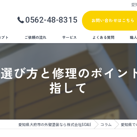
愛
0562-48-8315
お問い合わせはこちら
セプト
ご依頼の流れ
サービス
よくある質問
職
塗り替え
選び方と修理のポイント
屋根塗装
指して
防水工事
遮熱塗装
内装リフォーム
愛知県大府市の外壁塗装なら株式会社SCALE
コラム
愛知県で