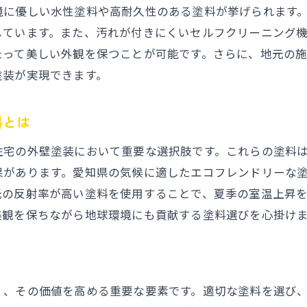
に優しい水性塗料や高耐久性のある塗料が挙げられます。
外壁塗装で長持ちする住宅を目指す: 愛知県の気候に合っ
しています。また、汚れが付きにくいセルフクリーニング
気候に合わせた外壁塗装の重要性
たって美しい外観を保つことが可能です。さらに、地元の
耐久性を高めるための秘訣
塗装が実現できます。
塗装業者が教える長持ちのポイント
愛知県の気候に適したメンテナンス方法
料とは
長持ちさせるための施工時期の見極め
宅の外壁塗装において重要な選択肢です。これらの塗料は
実際の施工から得たノウハウ
果があります。愛知県の気候に適したエコフレンドリーな
外壁塗装を成功させるための実践的なアドバイス
光の反射率が高い塗料を使用することで、夏季の室温上昇
外壁塗装前に知っておくべき準備事項
美観を保ちながら地球環境にも貢献する塗料選びを心掛け
予算内で高品質仕上げを実現する方法
実践的なDIY外壁塗装のポイント
専門家に相談する際の効果的な質問集
く、その価値を高める重要な要素です。適切な塗料を選び
施工前後に行うべきチェックリスト