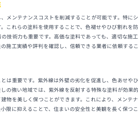
耐久性を高めるための修理テクニック
点
愛知県の住宅に最適な外壁塗装事例
し、メンテナンスコストを削減することが可能です。特に
長期的な視点で考えるメンテナンス計画
す。これらの塗料を使用することで、色褪せやひび割れを
者の技術力も重要です。高価な塗料であっても、適切な施
去の施工実績や評判を確認し、信頼できる業者に依頼する
ことは重要です。紫外線は外壁の劣化を促進し、色あせや
差しの強い地域では、紫外線を反射する特殊な塗料が効果
て建物を美しく保つことができます。これにより、メンテ
最小限に抑えることで、住まいの安全性と美観を長く保つ