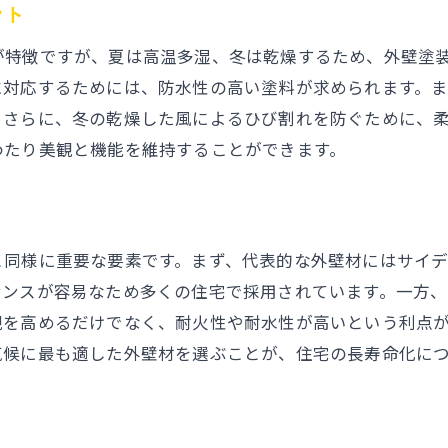
ント
施工会社選びの基準とチェックポイント
外壁塗装で失敗しないための会社選びの注意点
が特徴ですが、夏は高温多湿、冬は乾燥するため、外壁塗
対応するためには、防水性の高い塗料が求められます。ま
口コミを活用した信頼できる会社の見極め方
。さらに、冬の乾燥した風によるひび割れを防ぐために、
施工の質を確保するための交渉術
わたり美観と機能を維持することができます。
施工後のアフターサービスの重要性
地元で評判の良い施工会社の特徴
愛知県での外壁塗装事例: 成功の鍵を握る修理のポイント
と同様に重要な要素です。まず、代表的な外壁材にはサイ
愛知県内で成功した外壁塗装の事例紹介
ナンスが容易なため多くの住宅で採用されています。一方
ひび割れ補修の重要性と手順
観を高めるだけでなく、耐火性や耐水性が高いという利点
外壁の劣化を防ぐための定期メンテナンス
気候に最も適した外壁材を選ぶことが、住宅の長寿命化に
修理が必要なサインを見逃さない方法
実際の修理事例から学ぶポイント
修理後の効果を長持ちさせるための秘訣