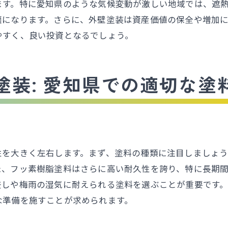
ます。特に愛知県のような気候変動が激しい地域では、遮
愛知県の施工事例から得た成功の秘訣
適になります。さらに、外壁塗装は資産価値の保全や増加
愛知県で外壁塗装を依頼する際の注意点と最適な選択肢
やすく、良い投資となるでしょう。
外壁塗装依頼時のトラブルを避けるための注意点
見積もり比較時に注目すべきポイント
塗装: 愛知県での適切な塗
地元の施工会社を選ぶメリット
外注か自社施工かの選択基準
契約前に確認すべき重要事項
実際の依頼者の声から学ぶ選び方
性を大きく左右します。まず、塗料の種類に注目しましょ
外壁塗装の選び方と修理で住宅の美観と耐久性を高める
た、フッ素樹脂塗料はさらに高い耐久性を誇り、特に長期
美観を保つための塗料の選び方
差しや梅雨の湿気に耐えられる塗料を選ぶことが重要です
住宅の価値を高める外壁塗装の効果
な準備を施すことが求められます。
修理と塗装を並行して行うメリット