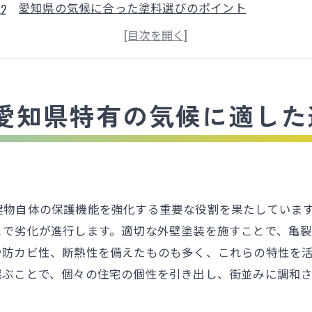
愛知県の気候に合った塗料選びのポイント
外壁材の種類とそれぞれの特徴
愛知県で選ばれる塗料のトレンド
環境に配慮したエコフレンドリーな塗料とは
外壁塗装による住宅の価値向上
愛知県特有の気候に適した
耐久性を高める外壁塗装: 愛知県での適切な塗料の選び方
外壁の耐久性を左右する塗料の選び方
高耐久塗料のメリットと選ぶ際の注意点
紫外線に強い塗料の重要性
建物自体の保護機能を強化する重要な役割を果たしていま
防水性能を高めるための塗料選び
とで劣化が進行します。適切な外壁塗装を施すことで、亀
愛知県特有の気候に適した塗料の特性
や防カビ性、断熱性を備えたものも多く、これらの特性を
選ぶことで、個々の住宅の個性を引き出し、街並みに調和さ
実際の施工事例から学ぶ塗料選びのコツ
信頼できる施工会社の選び方と外壁塗装のポイント