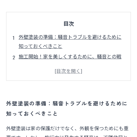
目次
外壁塗装の準備：騒音トラブルを避けるために
知っておくべきこと
施工開始！家を美しくするために、騒音との戦
いが始まる
騒音がもたらすご近所トラブル：知られざる苦
情の実情
解決策はここに！騒音を最小限に抑えるための
外壁塗装の準備：騒音トラブルを避けるために
具体的アイディア
知っておくべきこと
外壁塗装後の周囲との関係を大切に：騒音問題
の振り返り
外壁塗装は家の保護だけでなく、外観を保つためにも重
安全に施工を進めるための心構えと周囲への配