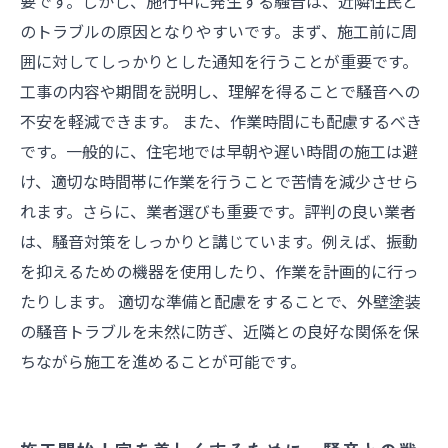
要です。しかし、施行中に発生する騒音は、近隣住民と
慮
のトラブルの原因となりやすいです。まず、施工前に周
騒音トラブルを乗り越えて、外壁塗装を成功さ
囲に対してしっかりとした通知を行うことが重要です。
せる秘訣
工事の内容や期間を説明し、理解を得ることで騒音への
不安を軽減できます。 また、作業時間にも配慮するべき
です。一般的に、住宅地では早朝や遅い時間の施工は避
け、適切な時間帯に作業を行うことで苦情を減少させら
れます。さらに、業者選びも重要です。評判の良い業者
は、騒音対策をしっかりと講じています。例えば、振動
を抑えるための機器を使用したり、作業を計画的に行っ
たりします。 適切な準備と配慮をすることで、外壁塗装
の騒音トラブルを未然に防ぎ、近隣との良好な関係を保
ちながら施工を進めることが可能です。