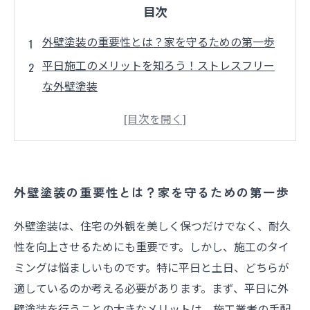
目次
外壁塗装の重要性とは？家を守るための第一歩
平日施工のメリットを知ろう！ストレスフリー
な外壁塗装
土日に外壁塗装を行うなら？事前に知っておく
べき注意点
施工業者の選び方：平日と土日の使い分け方
近隣住民への配慮：土日施工を円滑に進める秘
外壁塗装の重要性とは？家を守るための第一歩
訣
平日 vs 土日：どちらのスケジュールが最適か徹
外壁塗装は、住宅の外観を美しく保つだけでなく、耐久
底比較
性を向上させるためにも重要です。しかし、施工のタイ
満足のいく外壁塗装を実現するためのタイミン
ミングは悩ましいものです。特に平日と土日、どちらが
グ選び
適しているのか考える必要があります。まず、平日に外
壁塗装を行うことの大きなメリットは、施工業者の手配