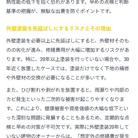
熱性能の低下を招く恐れがあります。早めの点検と判断
外壁塗装が必要になるサインを見逃さない
基準の把握が、無駄な出費を防ぐポイントです。
ために
色褪せやひび割れが示す外壁塗装のタイミ
外壁塗装を先延ばしにするリスクとその理由
ング
外壁塗装を必要以上に先延ばしにすると、外壁材そのも
チョーキング現象から分かる塗装時期の目
のの劣化が進み、修繕費用が大幅に増加するリスクがあ
安
ります。特に、20年以上塗装を行っていない場合や、30
外壁塗装30年してない場合の劣化リスクと
年近く放置したケースでは、塗装だけでなく下地の補修
は
や外壁材の交換が必要になることが多いです。
外壁塗装の劣化サイン別おすすめ対策法
また、ひび割れや剥がれを放置すると、雨漏りや内部の
外壁塗装10年は早い？意味を知って判断しよう
カビ発生といった二次的な被害が起こりやすくなりま
外壁塗装10年は早いと言われる理由を徹底
す。これにより、健康被害や資産価値の大幅な低下とい
解説
った深刻な問題に発展することもあるため、定期的な点
外壁塗装の意味ない説を鵜呑みにしない判
検と早めの対策が不可欠です。実際に外壁塗装20年して
断軸
いない建物のオーナーからは、「想定外の修繕費が発生