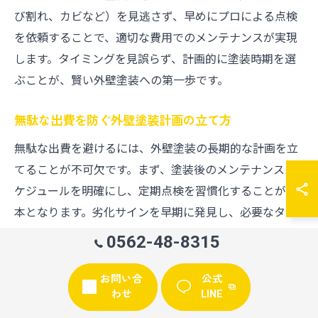
び割れ、カビなど）を見逃さず、早めにプロによる点検
を依頼することで、適切な費用でのメンテナンスが実現
します。タイミングを見誤らず、計画的に塗装時期を選
ぶことが、賢い外壁塗装への第一歩です。
無駄な出費を防ぐ外壁塗装計画の立て方
無駄な出費を避けるには、外壁塗装の長期的な計画を立
てることが不可欠です。まず、塗装後のメンテナンスス
ケジュールを明確にし、定期点検を習慣化することが基
本となります。劣化サインを早期に発見し、必要なタイ
ミングで対応することで、大規模な修繕や予想外のコス
0562-48-8315
ト発生を防げます。
お問い合
公式
計画を立てる際には、次のようなポイントを意識しまし
わせ
LINE
ょう。