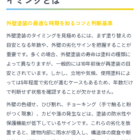
イミングとは
塗り替えタイミングを見極めるためのチェ
ック項目
外壁塗装を長持ちさせる年数の目安と心得
外壁塗装の最適な時期を知るコツと判断基準
外壁塗装の耐用年数を左右する主な要因と
外壁塗装のタイミングを見極めるには、まず塗り替えの
は
目安となる年数や、外壁の劣化サインを把握することが
塗り替え周期と外壁塗装の年数目安の正し
重要です。多くの場合、外壁塗装の寿命は塗料の種類に
い知識
よって異なりますが、一般的には10年前後が再塗装の目
長持ちする外壁塗装のために心がけたいメ
安とされています。しかし、立地や気候、使用塗料によ
ンテナンス法
っては5年程度で劣化が進むケースもあるため、年数だけ
外壁塗装20年していない場合の注意点と対
で判断せず状態を確認することが欠かせません。
策
外壁の色褪せ、ひび割れ、チョーキング（手で触ると粉
外壁塗装10年は早いか迷う方へ年数の見極
がつく現象）、カビや藻の発生などは、塗装の防水性や
め方
保護機能が低下しているサインです。これらの劣化を放
劣化サインから見る外壁塗装の必要性と時期
置すると、建物内部に雨水が侵入し、構造体の腐食や断