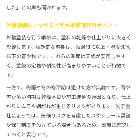
10年で外壁塗装が必要か見極めるチェック
した」との声も聞かれます。
ポイント
外壁塗装10年嘘という意見の真偽と実体験
外壁塗装はいつやるべきか季節選びのポイント
に基づく考察
外壁塗装を行う季節は、塗料の乾燥や仕上がりに大きく
塗装時期を誤ると生じるリスクとデメリッ
影響します。理想的な時期は、気温10℃以上・湿度60％
ト
以下の春や秋です。これらの季節は天候が安定しやす
外壁の塗装時期や費用の賢い見極め術
く、塗膜の定着や耐久性が高まりやすいことが特徴で
外壁塗装の塗り替え費用を抑えるタイミン
す。
グ戦略
一方で、梅雨や冬の寒冷期は避けた方が無難です。雨や
外壁塗装時期と費用の関係を知り賢く選択
雪が多い時期は乾燥不良や施工遅延の原因となり、仕上
する
がりにムラや剥がれが生じるリスクがあります。施工会
無駄な出費を防ぐ外壁塗装計画の立て方
社によっては、天候リスクを考慮したスケジュール調整
外壁塗装20年していない場合の費用比較の
や保証制度を設けている場合もあるため、事前に確認し
ポイント
ておくと安心です。