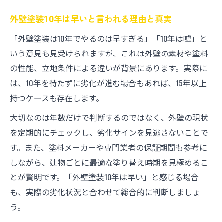
塗装時期の見極めが資産価値維持のカギに
外壁塗装10年は早いと言われる理由と真実
なる理由
「外壁塗装は10年でやるのは早すぎる」「10年は嘘」と
無駄な出費を防ぐ外壁塗装計画のポイント
いう意見も見受けられますが、これは外壁の素材や塗料
計画的な外壁塗装で無駄な出費を賢くカッ
の性能、立地条件による違いが背景にあります。実際に
ト
は、10年を待たずに劣化が進む場合もあれば、15年以上
外壁塗装の必要ないタイミングを見極める
持つケースも存在します。
方法
大切なのは年数だけで判断するのではなく、外壁の現状
外壁塗装の長期計画が大規模修繕を防ぐ理
を定期的にチェックし、劣化サインを見逃さないことで
由
す。また、塗料メーカーや専門業者の保証期間も参考に
外壁塗装のタイミング選びが将来の修繕費
しながら、建物ごとに最適な塗り替え時期を見極めるこ
に与える影響
とが賢明です。「外壁塗装10年は早い」と感じる場合
信頼できる外壁塗装業者選びのチェックポ
も、実際の劣化状況と合わせて総合的に判断しましょ
イント
う。